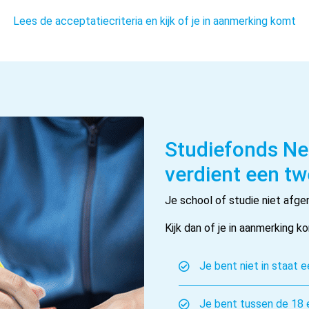
Lees de acceptatiecriteria en kijk of je in aanmerking komt
Studiefonds Nee
verdient een t
Je school of studie niet af
Kijk dan of je in aanmerking 
Je bent niet in staat 
Je bent tussen de 18 e