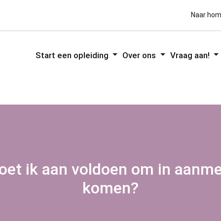
Naar ho
Start een opleiding
Over ons
Vraag aan!
et ik aan voldoen om in aanme
komen?