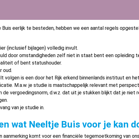
 Buis eerlijk te besteden, hebben we een aantal regels opgestel
r (inclusief bijlagen) volledig invult.
uld door omstandigheden zelf niet in staat bent een opleiding t
liteit of bent statushouder.
r oud.
lt volgen is een door het Rijk erkend binnenlands instituut en he
icatie. M.a.w. je studie is maatschappelijk relevant met perspec
de vergoedingsnorm, d.w.z. dat uit je stukken blijkt dat je niet r
gen.
vang van je studie in.
n wat Neeltje Buis voor je kan 
in aanmerking komt voor een financiële tegemoetkoming van on