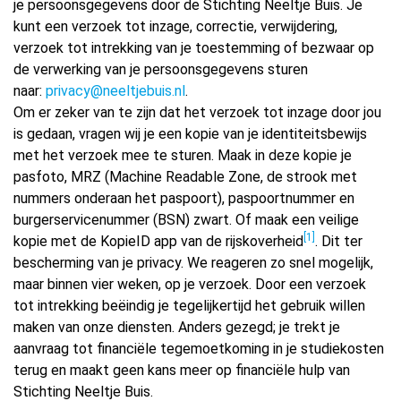
je persoonsgegevens door de Stichting Neeltje Buis. Je
kunt een verzoek tot inzage, correctie, verwijdering,
verzoek tot intrekking van je toestemming of bezwaar op
de verwerking van je persoonsgegevens sturen
naar:
privacy@neeltjebuis.nl
.
Om er zeker van te zijn dat het verzoek tot inzage door jou
is gedaan, vragen wij je een kopie van je identiteitsbewijs
met het verzoek mee te sturen. Maak in deze kopie je
pasfoto, MRZ (Machine Readable Zone, de strook met
nummers onderaan het paspoort), paspoortnummer en
burgerservicenummer (BSN) zwart. Of maak een veilige
[1]
kopie met de KopieID app van de rijskoverheid
. Dit ter
bescherming van je privacy. We reageren zo snel mogelijk,
maar binnen vier weken, op je verzoek. Door een verzoek
tot intrekking beëindig je tegelijkertijd het gebruik willen
maken van onze diensten. Anders gezegd; je trekt je
aanvraag tot financiële tegemoetkoming in je studiekosten
terug en maakt geen kans meer op financiële hulp van
Stichting Neeltje Buis.